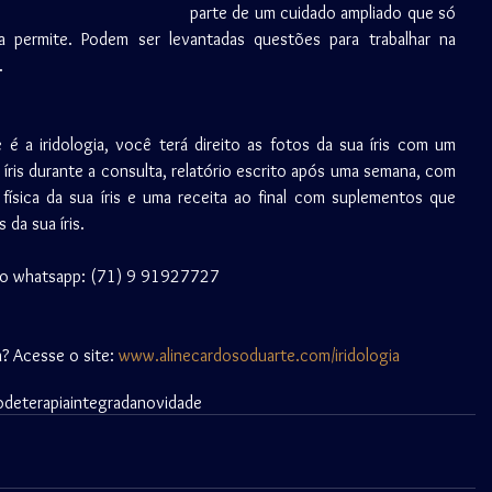
parte de um cuidado ampliado que só 
ca permite. Podem ser levantadas questões para trabalhar na 
.
e é a iridologia, você terá direito as fotos da sua íris com um 
a íris durante a consulta, relatório escrito após uma semana, com 
física da sua íris e uma receita ao final com suplementos que 
 da sua íris.
elo whatsapp: (71) 9 91927727
? Acesse o site: 
www.alinecardosoduarte.com/iridologia
odeterapiaintegrada
novidade