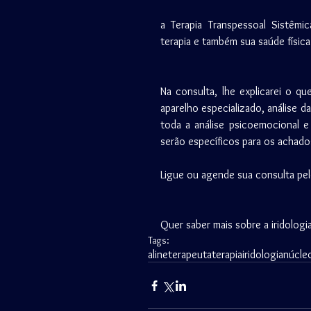
a Terapia Transpessoal Sistêmi
terapia e também sua saúde física
Na consulta, lhe explicarei o qu
aparelho especializado, análise d
toda a análise psicoemocional e 
serão específicos para os achados
Ligue ou agende sua consulta p
Quer saber mais sobre a iridologia
Tags:
alineterapeuta
terapia
iridologia
núcle