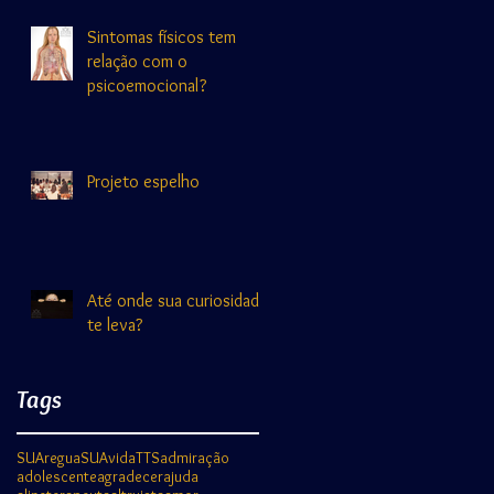
Sintomas físicos tem
relação com o
psicoemocional?
Projeto espelho
Até onde sua curiosidade
te leva?
Tags
SUAregua
SUAvida
TTS
admiração
adolescente
agradecer
ajuda