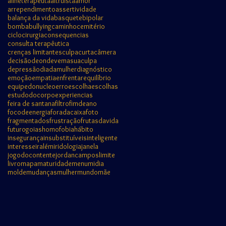
alineterapeuta
altruista
amor
arrependimento
assertividade
balança da vida
basquete
bipolar
bomba
bullying
caminho
cemitério
ciclo
cirurgia
consequencias
consulta terapêutica
crenças limitantes
culpa
curta
câmera
decisão
deondevemasuaculpa
depressão
diadamulher
diagnóstico
emoção
empatia
enfrentar
equilíbrio
equipedonucleo
erro
escolha
escolhas
estudodocorpo
experiencias
feira de santana
filtro
fimdeano
focodeenergia
foradacaixa
foto
fragmentados
frustração
frutasdavida
futuro
goias
homofobia
hábito
insegurança
insubstituíveis
inteligente
interesse
iralém
iridologia
janela
jogodocontente
jordancampos
limite
livro
mapa
maturidade
menu
midia
molde
mudanças
mulher
mundo
mãe