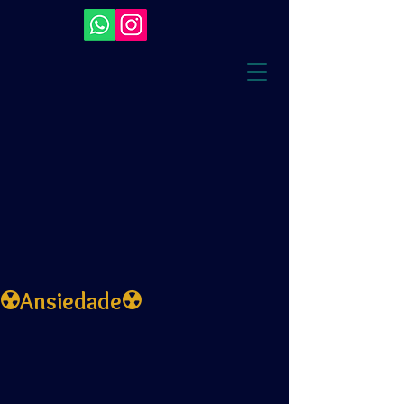
☢️Ansiedade☢️