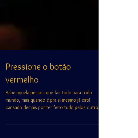
Pressione o botão
vermelho
Sabe aquela pessoa que faz tudo para todo
mundo, mas quando é pra si mesmo já está
cansado demais por ter feito tudo pelos outros e
esquece