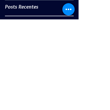
Posts Recentes
Sintomas físicos tem relação com o
psicoemocional?
Projeto espelho
Até onde sua curiosidade te leva?