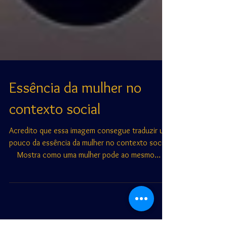
Essência da mulher no
contexto social
Acredito que essa imagem consegue traduzir um
pouco da essência da mulher no contexto social.
⠀ Mostra como uma mulher pode ao mesmo
tempo s