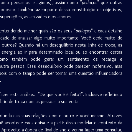
a como pensamos e agimos), assim como "
pedaços
" que outras 
onosco. Também fazem parte dessa constituição os objetivos, 
s superações, as amizades e os amores. 
 entendendo melhor quais são os seus "
pedaços
" e cada detalhe 
idade de analisar algo muito importante: Você cede muito de 
utros? Quando há um desequilíbrio nesta linha de troca, as 
energia ao ir para determinado local ou ao encontrar certas 
omo também pode gerar um sentimento de recarga e 
tra pessoa. Esse desequilíbrio pode parecer inofensivo, mas 
pois com o tempo pode ser tornar uma questão influenciadora 
.
er esta análise... "De que você é feito?". Inclusive refletindo 
íbrio de troca com as pessoas a sua volta. 
rofunda das suas relações com o outro e você mesmo. Através 
uê acontece cada coisa e a partir disso modelar o contexto da 
 Aproveite a época de final de ano e venha fazer uma consulta, 