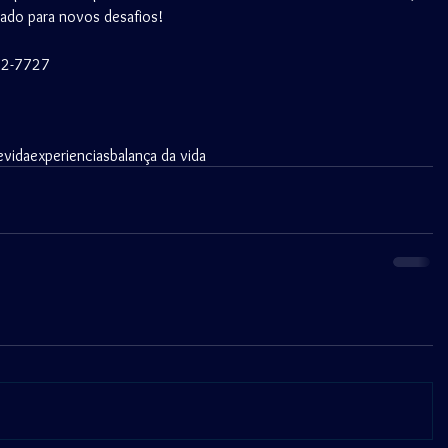
rado para novos desafios!
92-7727
evida
experiencias
balança da vida