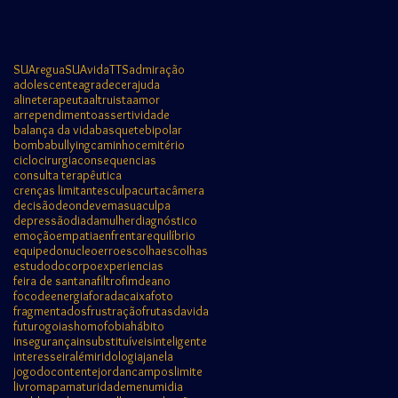
SUAregua
SUAvida
TTS
admiração
adolescente
agradecer
ajuda
alineterapeuta
altruista
amor
arrependimento
assertividade
balança da vida
basquete
bipolar
bomba
bullying
caminho
cemitério
ciclo
cirurgia
consequencias
consulta terapêutica
crenças limitantes
culpa
curta
câmera
decisão
deondevemasuaculpa
depressão
diadamulher
diagnóstico
emoção
empatia
enfrentar
equilíbrio
equipedonucleo
erro
escolha
escolhas
estudodocorpo
experiencias
feira de santana
filtro
fimdeano
focodeenergia
foradacaixa
foto
fragmentados
frustração
frutasdavida
futuro
goias
homofobia
hábito
insegurança
insubstituíveis
inteligente
interesse
iralém
iridologia
janela
jogodocontente
jordancampos
limite
livro
mapa
maturidade
menu
midia