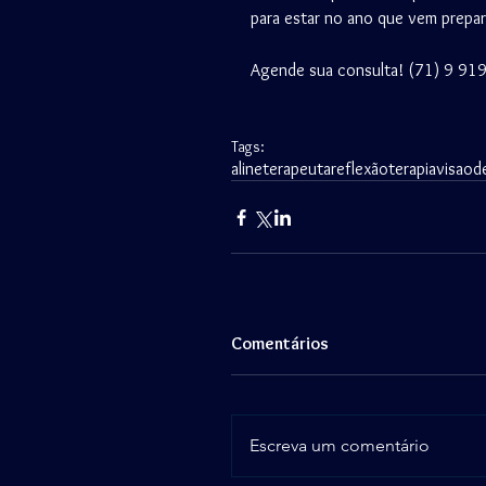
para estar no ano que vem prepa
Agende sua consulta! (71) 9 91
Tags:
alineterapeuta
reflexão
terapia
visaod
Comentários
Escreva um comentário