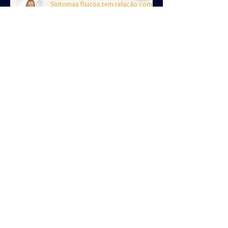
Sintomas físicos tem relação com o
psicoemocional?
Projeto espelho
Até onde sua curiosidade te leva?
Por que esconder a sua beleza
atrás de outras?