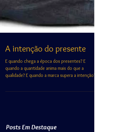
A intenção do presente
E quando chega a época dos presentes? E
quando a quantidade anima mais do que a
qualidade? E quando a marca supera a intenção?
Na última sem